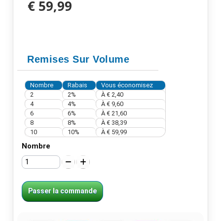
€ 59,99
Remises Sur Volume
Nombre
Rabais
Vous économisez
2
2%
À
€ 2,40
4
4%
À
€ 9,60
6
6%
À
€ 21,60
8
8%
À
€ 38,39
10
10%
À
€ 59,99
Nombre
Passer la commande