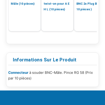
Mâle (10 pièces)
twist-on pour A E
BNC 2x Plug BNC (
H L (10 pièces)
10 pièces )
Informations Sur Le Produit
Connecteur
à souder BNC-Mâle. Pince RG 58 (Prix
par 10 pièces)