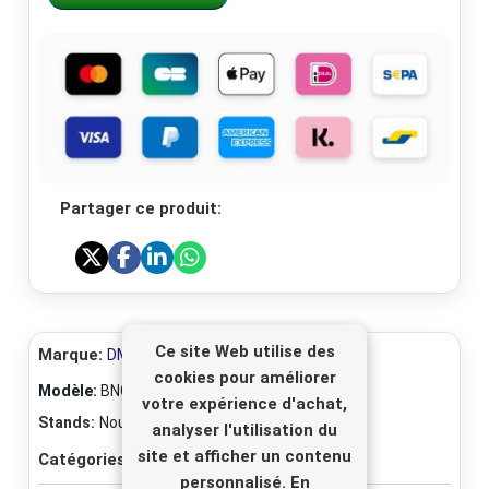
Partager ce produit:
Ce site Web utilise des
Marque:
DMR-Electronics
cookies pour améliorer
Modèle:
BNC-M-SLD
votre expérience d'achat,
Stands:
Nouveau
analyser l'utilisation du
site et afficher un contenu
Catégories:
Connecteurs coaxiaux
personnalisé. En