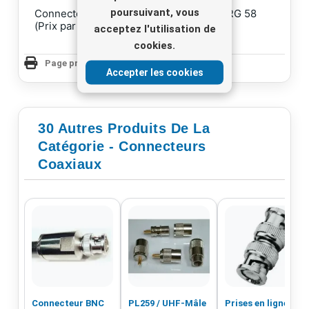
poursuivant, vous
Connecteur à souder BNC-Mâle. Pince RG 58
(Prix par 10 pièces)
acceptez l'utilisation de
cookies.
Page produit Imprimer
Accepter les cookies
30 Autres Produits De La
Catégorie - Connecteurs
Coaxiaux
Connecteur BNC
PL259 / UHF-Mâle
Prises en ligne