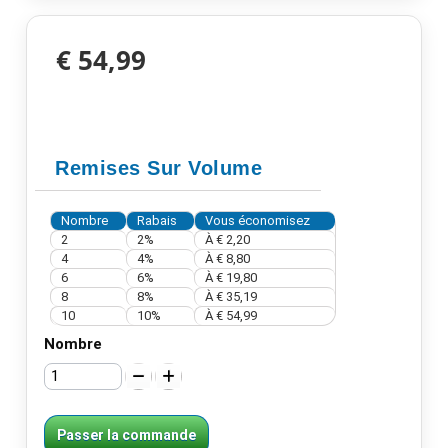
€ 54,99
Remises Sur Volume
Nombre
Rabais
Vous économisez
2
2%
À
€ 2,20
4
4%
À
€ 8,80
6
6%
À
€ 19,80
8
8%
À
€ 35,19
10
10%
À
€ 54,99
Nombre
Passer la commande