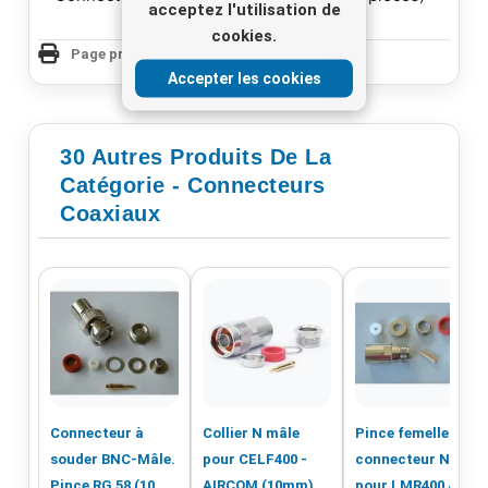
acceptez l'utilisation de
cookies.
Page produit Imprimer
Accepter les cookies
30 Autres Produits De La
Catégorie - Connecteurs
Coaxiaux
Connecteur à
Collier N mâle
Pince femelle
souder BNC-Mâle.
pour CELF400 -
connecteur N
Pince RG 58 (10
AIRCOM (10mm)
pour LMR400 /