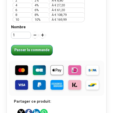
2
2%
À € 6,80
4
4%
À € 27,20
6
6%
À € 61,20
8
8%
À € 108,79
10
10%
À € 169,99
Nombre
Passer la commande
Partager ce produit: