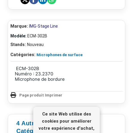
Marque:
IMG-Stage Line
Modèle:
ECM-302B
Stands:
Nouveau
Catégories:
Microphones de surface
ECM-302B
Numéro : 23.2370
Microphone de bordure
Page produit Imprimer
Ce site Web utilise des
cookies pour améliorer
4 Autres Produits De La
votre expérience d'achat,
Catégorie - Microphones De