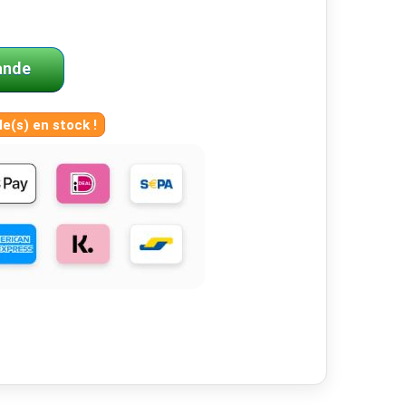
ande
le(s) en stock !