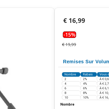
€ 16,99
-15%
€ 19,99
Remises Sur Volu
Nombre
Rabais
Vous 
2
2%
À
€ 0,6
4
4%
À
€ 2,7
6
6%
À
€ 6,1
8
8%
À
€ 10
10
10%
À
€ 16
Nombre