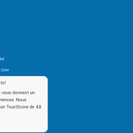
64
s.com
ts!
ot vous donnent un
ériences. Nous
un TrustScore de 4,8