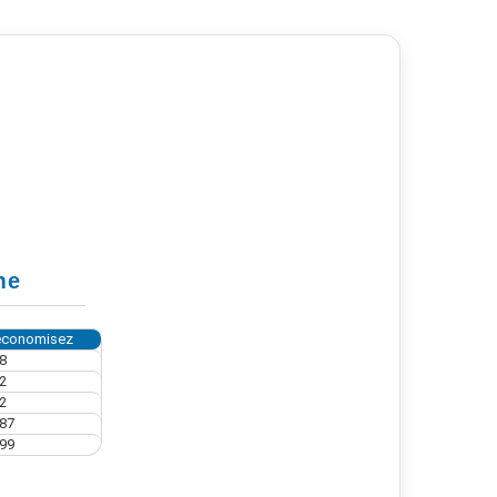
me
économisez
8
2
2
,87
,99