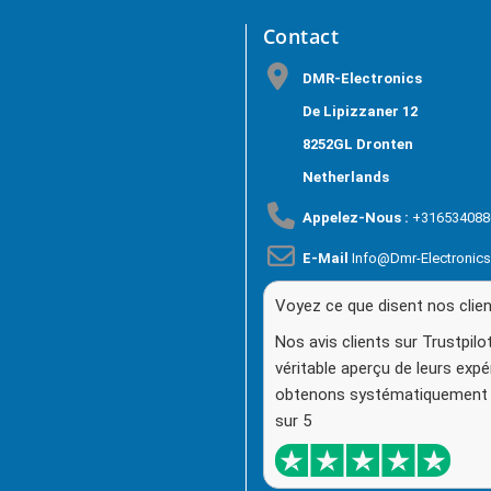
Contact
DMR-Electronics
De Lipizzaner 12
8252GL Dronten
Netherlands
Appelez-Nous :
+316534088
E-Mail
Info@dmr-Electronic
Voyez ce que disent nos clien
Nos avis clients sur Trustpil
véritable aperçu de leurs exp
obtenons systématiquement 
sur 5