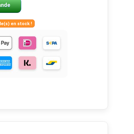
ande
le(s) en stock !