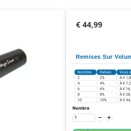
€ 44,99
Remises Sur Volu
Nombre
Rabais
Vous 
2
2%
À
€ 1,8
4
4%
À
€ 7,2
6
6%
À
€ 16
8
8%
À
€ 28
10
10%
À
€ 44
Nombre