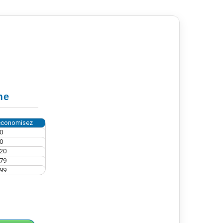
me
économisez
0
0
,20
,79
,99