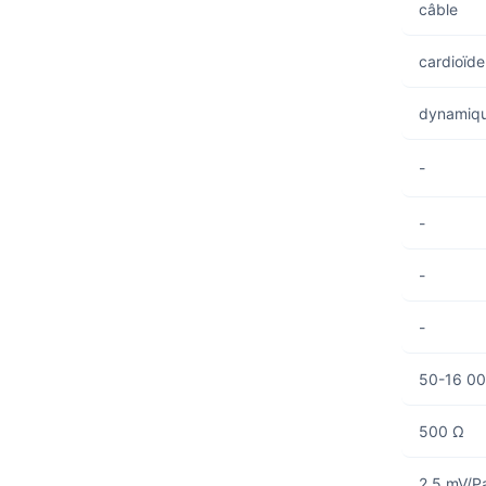
câble
cardioïde
dynamiq
-
-
-
-
50-16 00
500 Ω
2,5 mV/P