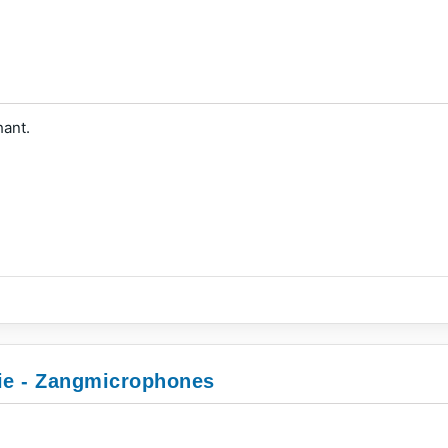
hant.
rie - Zangmicrophones