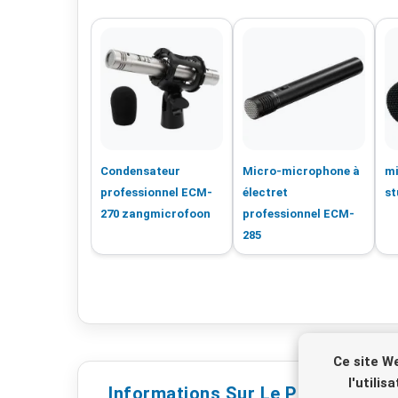
Condensateur
Micro-microphone à
mi
professionnel ECM-
électret
st
270 zangmicrofoon
professionnel ECM-
285
Ce site W
l'utili
Informations Sur Le Produit