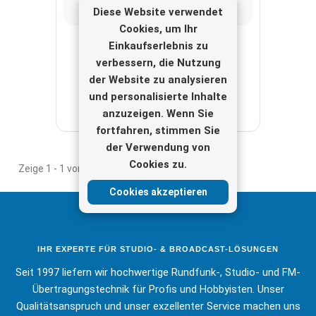
Diese Website verwendet
Cookies, um Ihr
Einkaufserlebnis zu
Der Schrumpfschlauch
verbessern, die Nutzung
50 Meter
der Website zu analysieren
Anzeigen
und personalisierte Inhalte
anzuzeigen. Wenn Sie
fortfahren, stimmen Sie
der Verwendung von
Cookies zu.
Zeige 1 - 1 von 1 Artikel
Cookies akzeptieren
IHR EXPERTE FÜR STUDIO- & BROADCAST-LÖSUNGEN
Seit 1997 liefern wir hochwertige Rundfunk-, Studio- und FM-
Übertragungstechnik für Profis und Hobbyisten. Unser
Qualitätsanspruch und unser exzellenter Service machen uns