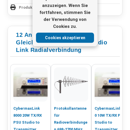
anzuzeigen. Wenn Sie
Produktseite drucken
fortfahren, stimmen Sie
der Verwendung von
Cookies zu.
12 Andere Produkte In Der
Cookies akzeptieren
Gleichen Kategorie - FM Studio
Link Radialverbindung
CybermaxLink
Protokollantenne
CybermaxLink800
8000 20W TX/RX
für
0 10W TX/RX PSU
PSU Studio to
Radioverbindunge
Studio to
Transmitter
n 698-2700 MHz
Transmitter