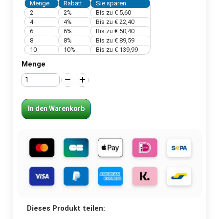
Menge
Rabatt
Sie sparen
2
2%
Bis zu € 5,60
4
4%
Bis zu € 22,40
6
6%
Bis zu € 50,40
8
8%
Bis zu € 89,59
10
10%
Bis zu € 139,99
Menge
In den Warenkorb
Dieses Produkt teilen: