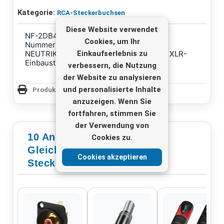
Kategorie:
RCA-Steckerbuchsen
Diese Website verwendet
NF-2DB4
Cookies, um Ihr
Nummer: 34.8530
Einkaufserlebnis zu
NEUTRIK RCA-Einbaubuchsen, in einem XLR-
Einbausteckergehäuse der D-Serie
verbessern, die Nutzung
der Website zu analysieren
und personalisierte Inhalte
Produktseite drucken
anzuzeigen. Wenn Sie
fortfahren, stimmen Sie
der Verwendung von
10 Andere Produkte In Der
Cookies zu.
Gleichen Kategorie - RCA-
Cookies akzeptieren
Steckerbuchsen