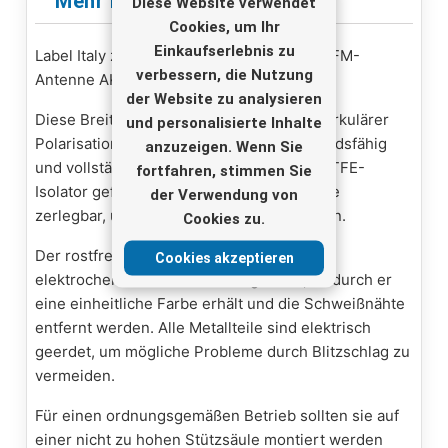
Mehr Infos
Diese Website verwendet
Cookies, um Ihr
Einkaufserlebnis zu
Label Italy zirkulär Polarisation Breitband-FM-
verbessern, die Nutzung
Antenne AKG/7
der Website zu analysieren
Diese Breitband-Rundfunkantennen mit zirkulärer
und personalisierte Inhalte
Polarisation für FM sind äußerst widerstandsfähig
anzuzeigen. Wenn Sie
und vollständig aus rostfreiem Stahl mit PTFE-
fortfahren, stimmen Sie
Isolator gefertigt. Sie sind in mehrere Teile
der Verwendung von
zerlegbar, um die Installation zu erleichtern.
Cookies zu.
Der rostfreie Stahl wird mit einem
Cookies akzeptieren
elektrochemischen Verfahren gebeizt, wodurch er
eine einheitliche Farbe erhält und die Schweißnähte
entfernt werden. Alle Metallteile sind elektrisch
geerdet, um mögliche Probleme durch Blitzschlag zu
vermeiden.
Für einen ordnungsgemäßen Betrieb sollten sie auf
einer nicht zu hohen Stützsäule montiert werden