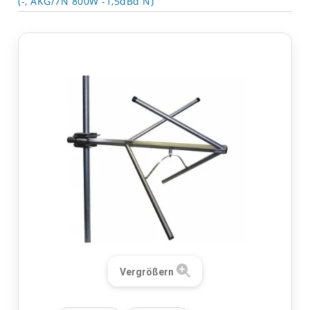
(-, AKG/7N 800W -1,5dBd N)
Vergrößern