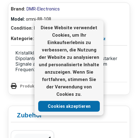
Brand:
DMR-Electronics
Model:
omni-88-108
Diese Website verwendet
Condition:
Neu
Cookies, um Ihr
Kategorie:
FM-ontvangstantennas 88-108 MHz
Einkaufserlebnis zu
verbessern, die Nutzung
Kristallklarer Empfang mit dieser UKW
der Website zu analysieren
Dipolantenne. Perfekt für den Empfang starker
Signale aus verschiedenen Richtungen im
und personalisierte Inhalte
Frequenzbereich 88-108 MHz.
anzuzeigen. Wenn Sie
fortfahren, stimmen Sie
Produktseite drucken
der Verwendung von
Cookies zu.
Cookies akzeptieren
Zubehör