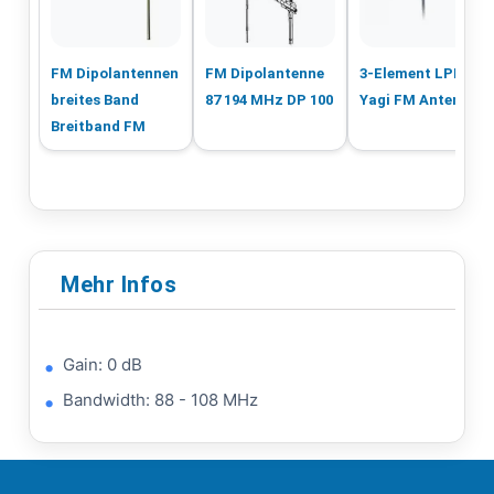
FM Dipolantennen
FM Dipolantenne
3-Element LPFM
breites Band
87 194 MHz DP 100
Yagi FM Antenne
Breitband FM
Mehr Infos
Gain:
0 dB
Bandwidth:
88 - 108 MHz