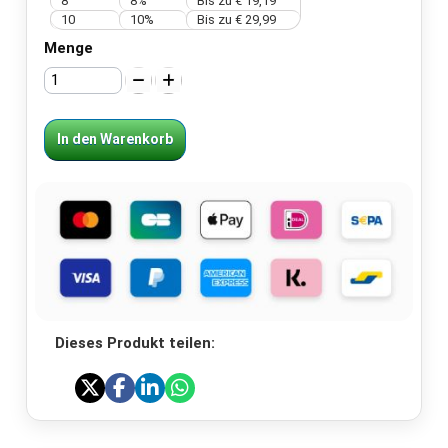
8
8%
Bis zu
€ 19,19
10
10%
Bis zu
€ 29,99
Menge
In den Warenkorb
Dieses Produkt teilen: