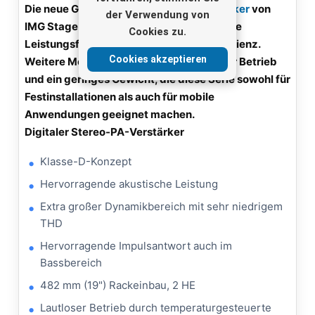
Die neue Generation digitaler
PA-Verstärker
von
der Verwendung von
IMG Stage Line überzeugt durch eine hohe
Cookies zu.
Leistungsfähigkeit und hohe Energieeffizienz.
Cookies akzeptieren
Weitere Merkmale sind ein geräuschloser Betrieb
und ein geringes Gewicht, die diese Serie sowohl für
Festinstallationen als auch für mobile
Anwendungen geeignet machen.
Digitaler Stereo-PA-Verstärker
Klasse-D-Konzept
Hervorragende akustische Leistung
Extra großer Dynamikbereich mit sehr niedrigem
THD
Hervorragende Impulsantwort auch im
Bassbereich
482 mm (19") Rackeinbau, 2 HE
Lautloser Betrieb durch temperaturgesteuerte