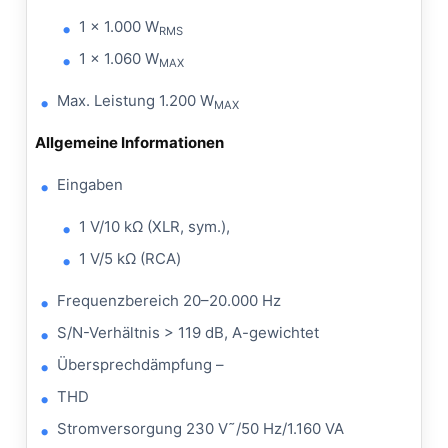
1 x 1.000 W
RMS
1 x 1.060 W
MAX
Max. Leistung 1.200 W
MAX
Allgemeine Informationen
Eingaben
1 V/10 kΩ (XLR, sym.),
1 V/5 kΩ (RCA)
Frequenzbereich 20–20.000 Hz
S/N-Verhältnis > 119 dB, A-gewichtet
Übersprechdämpfung –
THD
Stromversorgung 230 V˜/50 Hz/1.160 VA