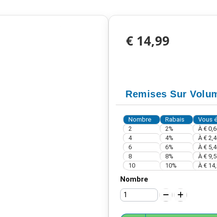
€ 14,99
Remises Sur Volu
Nombre
Rabais
Vous 
2
2%
À
€ 0,6
4
4%
À
€ 2,4
6
6%
À
€ 5,4
8
8%
À
€ 9,5
10
10%
À
€ 14
Nombre