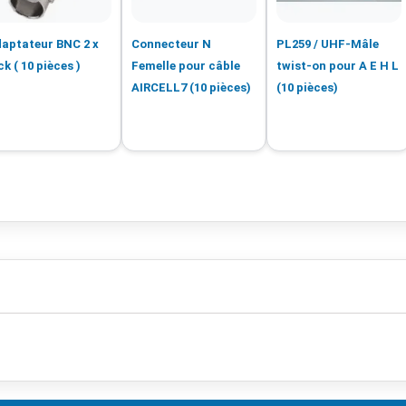
aptateur BNC 2 x
Connecteur N
PL259 / UHF-Mâle
ck ( 10 pièces )
Femelle pour câble
twist-on pour A E H L
AIRCELL7 (10 pièces)
(10 pièces)