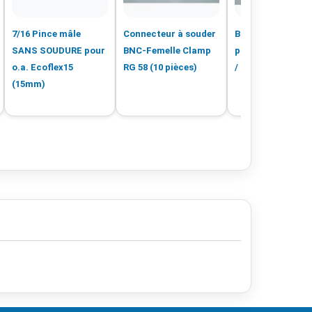
7/16 Pince mâle
Connecteur à souder
BNC-Mâle à Serti
SANS SOUDURE pour
BNC-Femelle Clamp
pour LMR400 / R
o.a. Ecoflex15
RG 58 (10 pièces)
/ CLF400 (10 pièc
(15mm)