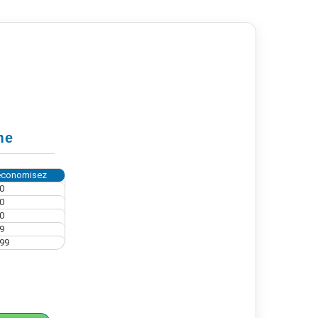
me
économisez
0
0
0
9
,99