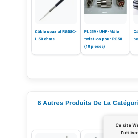
Câble coaxial RG58C-
PL259 / UHF-Mâle
Câ
U 50 ohms
twist-on pour RG58
pe
(10 pièces)
6 Autres Produits De La Catégor
Ce site W
l'utili