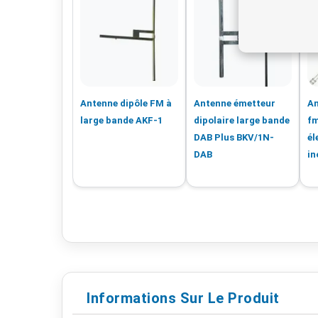
Antenne dipôle FM à
Antenne émetteur
An
large bande AKF-1
dipolaire large bande
fm
DAB Plus BKV/1N-
él
DAB
in
Informations Sur Le Produit