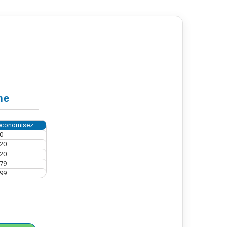
me
économisez
0
,20
,20
,79
,99