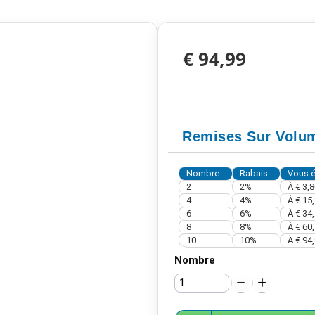
€ 94,99
Remises Sur Volu
Nombre
Rabais
Vous 
2
2%
À
€ 3,8
4
4%
À
€ 15
6
6%
À
€ 34
8
8%
À
€ 60
10
10%
À
€ 94
Nombre