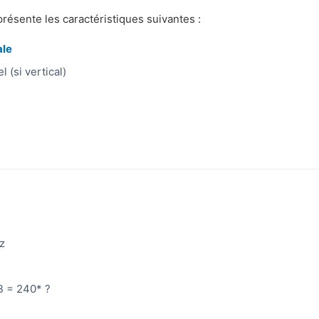
sente les caractéristiques suivantes :
ale
 (si vertical)
z
dB = 240* ?