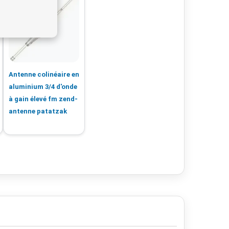
Antenne colinéaire en
aluminium 3/4 d'onde
à gain élevé fm zend-
antenne patatzak