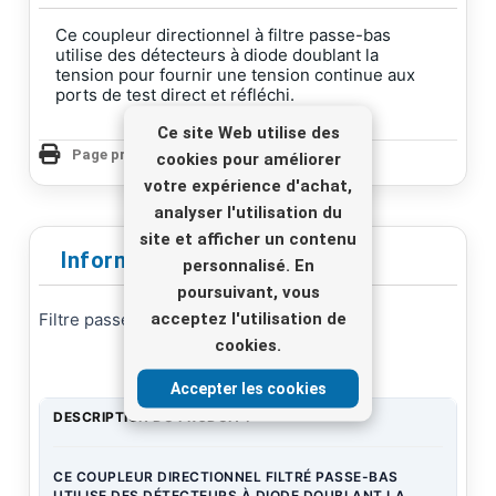
Ce coupleur directionnel à filtre passe-bas
utilise des détecteurs à diode doublant la
tension pour fournir une tension continue aux
ports de test direct et réfléchi.
Ce site Web utilise des
Page produit Imprimer
cookies pour améliorer
votre expérience d'achat,
analyser l'utilisation du
site et afficher un contenu
Informations Sur Le Produit
personnalisé. En
poursuivant, vous
acceptez l'utilisation de
Filtre passe-bas DR 1 000 W avec SWR
cookies.
Accepter les cookies
DESCRIPTION DU PRODUIT :
CE COUPLEUR DIRECTIONNEL FILTRÉ PASSE-BAS
UTILISE DES DÉTECTEURS À DIODE DOUBLANT LA