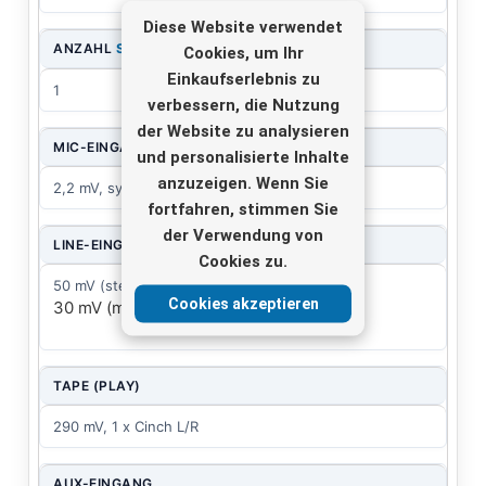
Diese Website verwendet
ANZAHL
STEREO
Cookies, um Ihr
Einkaufserlebnis zu
1
verbessern, die Nutzung
der Website zu analysieren
MIC-EINGANG
und personalisierte Inhalte
anzuzeigen. Wenn Sie
2,2 mV, sym. 8 x XLR
fortfahren, stimmen Sie
der Verwendung von
LINE-EINGANG
Cookies zu.
50 mV (stereo), 1 x 6,3-mm-Klinke L/R
Cookies akzeptieren
30 mV (mono), 8 x 6,3-mm-Klinke
TAPE (PLAY)
290 mV, 1 x Cinch L/R
AUX-EINGANG