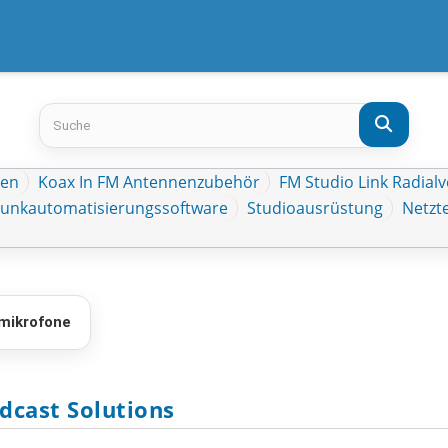
ten
Koax In FM Antennenzubehör
FM Studio Link Radial
Funkautomatisierungssoftware
Studioausrüstung
Netzte
mikrofone
adcast Solutions