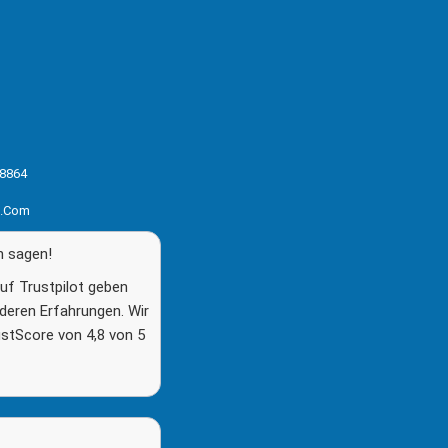
8864
s.com
n sagen!
f Trustpilot geben
 deren Erfahrungen. Wir
ustScore von 4,8 von 5