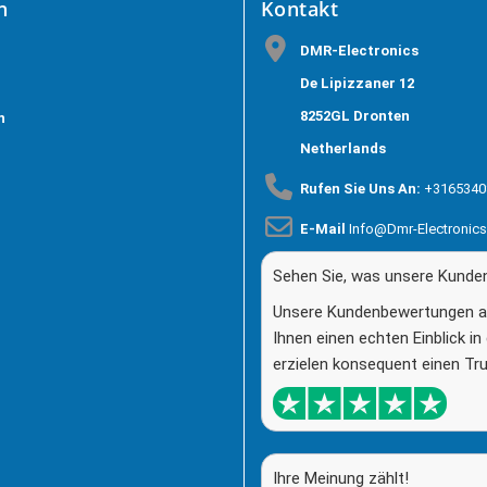
h
Kontakt
DMR-Electronics
De Lipizzaner 12
8252GL Dronten
n
Netherlands
Rufen Sie Uns An:
+3165340
E-Mail
Info@dmr-Electronic
Sehen Sie, was unsere Kunde
Unsere Kundenbewertungen au
Ihnen einen echten Einblick in
erzielen konsequent einen Tr
Ihre Meinung zählt!