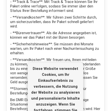
- **Track & Trace**: Mit Track & Trace können Sie Ihr
Paket online verfolgen, sodass Sie immer über den
Status Ihrer Bestellung informiert sind.
- **Versandkosten**: Wir führen zwei Schritte durch,
um sicherzustellen, dass Ihr Paket schnell geliefert
wird.
- **Bürenvertrauen**: Als die Adresse angegeben ist,
können wir das Paket mit der Büren besorgen.
- **Sicherheitshinweise**: Sie müssen drei Monate
warten, um Ihr Paket nach einer Nachuntersuchung zu
erhalten.
- **Versandkosten**: Wir freuen uns, Ihnen mitteilen
zu können, dass wir Ihre Bestellung in den Niederlanden
Diese Website verwendet
bis zu einem Gewicht von 1 kg und/oder einer Größe
von weniger als 1000 x 500 x 500 mm kostenlos
Cookies, um Ihr
versenden. Für das Gewicht und die Form müssen Sie
Einkaufserlebnis zu
Geld ausgeben, um Geld zu sparen.
verbessern, die Nutzung
**Stornierungs- und Rückgabebedingungen für
der Website zu analysieren
Bestellungen**
und personalisierte Inhalte
Bei DMR Electronics stellen wir fest, dass einige
anzuzeigen. Wenn Sie
Situationen dazu führen können, dass Ihr
Bestellvorgang annulliert oder zurückgegeben wird. Hier
fortfahren, stimmen Sie