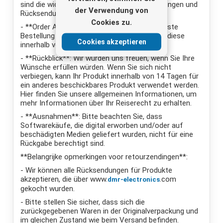
sind die wichtigsten Punkte für alle Stornierungen und
der Verwendung von
Rücksendungen:
Cookies zu.
- **Order Afzeggen**: Wenn Sie eine geplaatste
Bestellung annullieren möchten, müssen Sie diese
Cookies akzeptieren
innerhalb von 4 Stunden aufgeben.
- **Rückblick**: Wir würden uns freuen, wenn Sie Ihre
Wünsche erfüllen würden. Wenn Sie sich nicht
verbiegen, kann Ihr Produkt innerhalb von 14 Tagen für
ein anderes beschickbares Produkt verwendet werden.
Hier finden Sie unsere allgemeinen Informationen, um
mehr Informationen über Ihr Reiserecht zu erhalten.
- **Ausnahmen**: Bitte beachten Sie, dass
Softwarekäufe, die digital erworben und/oder auf
beschädigten Medien geliefert wurden, nicht für eine
Rückgabe berechtigt sind.
**Belangrijke opmerkingen voor retourzendingen**:
- Wir können alle Rücksendungen für Produkte
akzeptieren, die über www.
.com
dmr-electronics
gekocht wurden.
- Bitte stellen Sie sicher, dass sich die
zurückgegebenen Waren in der Originalverpackung und
im gleichen Zustand wie beim Versand befinden.