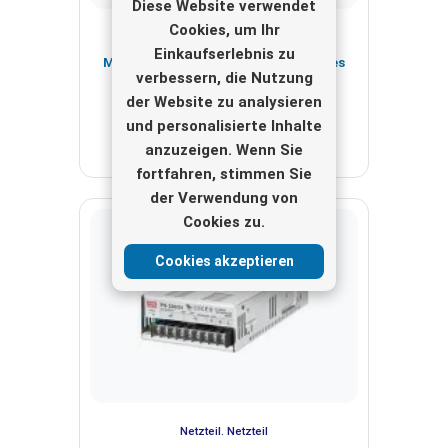
Diese Website verwendet
Cookies, um Ihr
Netzteil. Netzteil
Einkaufserlebnis zu
Mittelwerte Brunnen 24 V Eingebautes
verbessern, die Nutzung
PSU 8.3 A PS-200/24
der Website zu analysieren
Anzeigen
und personalisierte Inhalte
anzuzeigen. Wenn Sie
fortfahren, stimmen Sie
der Verwendung von
Cookies zu.
Cookies akzeptieren
Netzteil. Netzteil