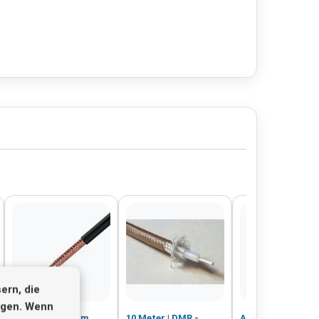
ern, die
igen. Wenn
Aircom Premium
10 Meter | DMR -
Aircell 7 Coax -K