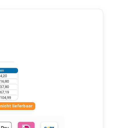
ren
4,20
16,80
37,80
67,19
104,99
 nicht lieferbaar