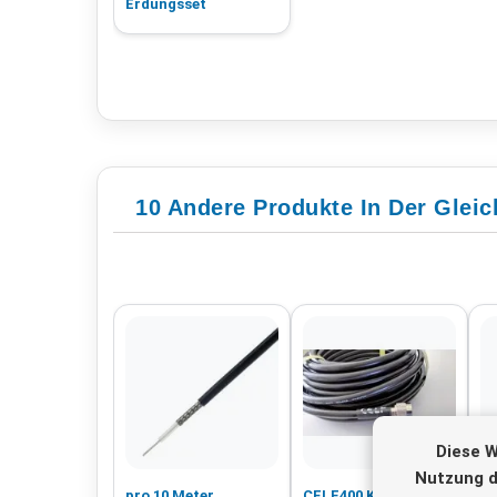
Erdungsset
10 Andere Produkte In Der Gleic
Diese W
Nutzung d
pro 10 Meter
CELF400 Koaxialkabel
Ai