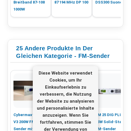
Breitband 87-108
87 194 MHz DP 100
DSS300 Suono
1000W
25 Andere Produkte In Der
Gleichen Kategorie - FM-Sender
Diese Website verwendet
Cookies, um Ihr
Einkaufserlebnis zu
verbessern, die Nutzung
der Website zu analysieren
und personalisierte Inhalte
anzuzeigen. Wenn Sie
Cybermaxfm+ SE
1000 W FM -
EM 25 DIG PLUS –
fortfahren, stimmen Sie
V3 200W FM -
Sender in 3 Einheit
25W Solid-State
der Verwendung von
Sender mit DSP
19 -Zoll -Rack
FM-Sender