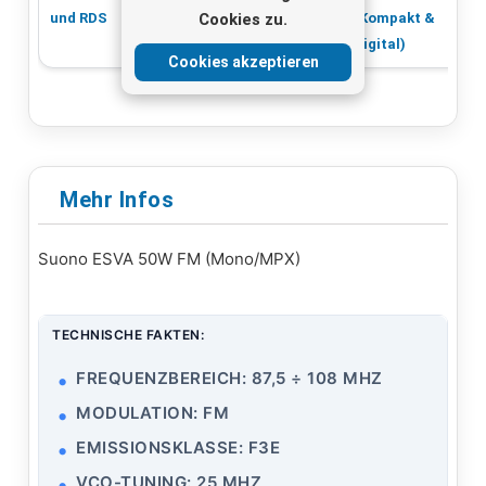
Cookies zu.
und RDS
MPX -Eingang
(Kompakt &
Digital)
Cookies akzeptieren
Mehr Infos
Suono ESVA 50W FM (Mono/MPX)
TECHNISCHE FAKTEN:
FREQUENZBEREICH: 87,5 ÷ 108 MHZ
MODULATION: FM
EMISSIONSKLASSE: F3E
VCO-TUNING: 25 MHZ