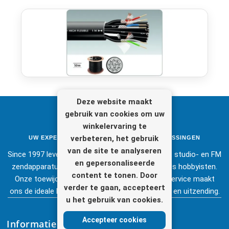
Deze website maakt
gebruik van cookies om uw
winkelervaring te
verbeteren, het gebruik
UW EXPERT IN STUDIO- & BROADCASTOPLOSSINGEN
van de site te analyseren
Since 1997 leveren wij hoogwaardige broadcast-, studio- en FM
en gepersonaliseerde
zendapparatuur, voor zowel de professionals als hobbyisten.
content te tonen. Door
Onze toewijding aan kwaliteit en uitstekende service maakt
verder te gaan, accepteert
ons de ideale keuze in de wereld van elektronica en uitzending.
u het gebruik van cookies.
Accepteer cookies
Informatie