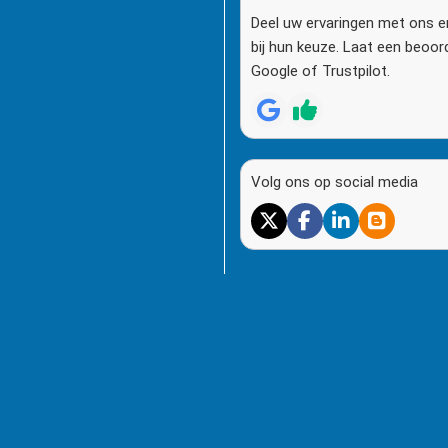
Deel uw ervaringen met ons e
bij hun keuze. Laat een beoor
Google of Trustpilot.
Volg ons op social media