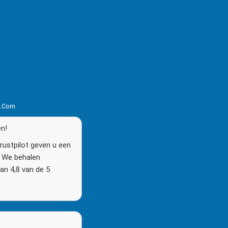
s.com
en!
rustpilot geven u een
n. We behalen
n 4,8 van de 5