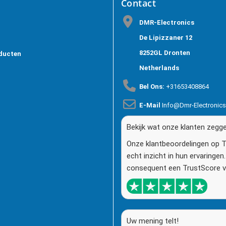
Contact
DMR-Electronics
De Lipizzaner 12
8252GL Dronten
ducten
Netherlands
Bel Ons:
+31653408864
E-Mail
Info@dmr-Electronic
Bekijk wat onze klanten zegg
Onze klantbeoordelingen op T
echt inzicht in hun ervaringe
consequent een TrustScore va
Uw mening telt!