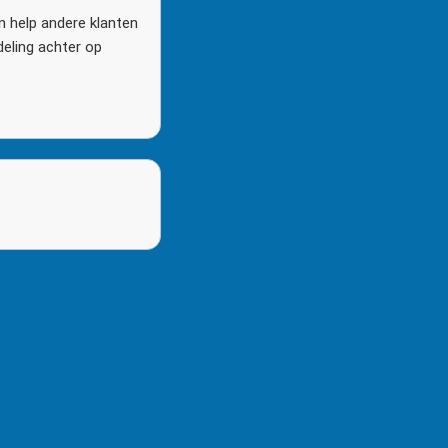
n help andere klanten
deling achter op