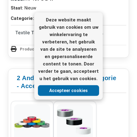
Staat:
Nieuw
Categorie:
Accessoires
Deze website maakt
gebruik van cookies om uw
Textile Tapes Width: 50mm, length: 50m.
winkelervaring te
verbeteren, het gebruik
van de site te analyseren
Productpagina Afdrukken
en gepersonaliseerde
content te tonen. Door
verder te gaan, accepteert
2 Andere Producten In Categorie
u het gebruik van cookies.
- Accessoires
Accepteer cookies