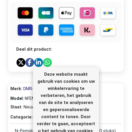
Deel dit product:
Deze website maakt
gebruik van cookies om uw
winkelervaring te
Merk:
DMR-Electronics
verbeteren, het gebruik
Model:
NFEM-AIR-ECO
van de site te analyseren
Staat:
Nieuw
en gepersonaliseerde
content te tonen. Door
Categorie:
Coax-connectoren
verder te gaan, accepteert
N-Female conn voor AIRCOM (Prijs per 10 stuks)
u het gebruik van cookies.