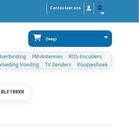
Contacteer ons
(leeg)
lverbinding
FM-Antennes
RDS-Encoders
Voeding Voeding
TV Zenders
Koopjeshoek
t BLF188XR