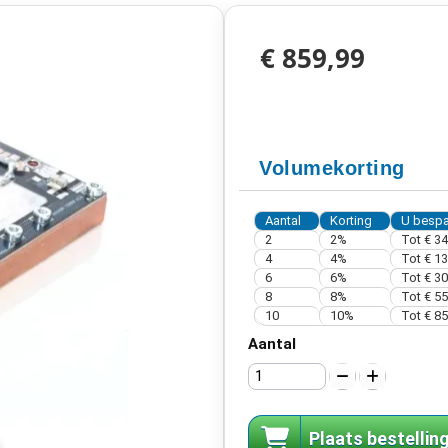
€ 859,99
Volumekorting
Aantal
Korting
U bespa
2
2%
Tot
€ 34
4
4%
Tot
€ 13
6
6%
Tot
€ 30
8
8%
Tot
€ 55
10
10%
Tot
€ 85
Aantal
Plaats bestellin