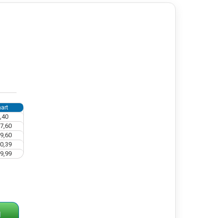
art
,40
7,60
9,60
0,39
9,99
g