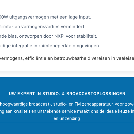
000W uitgangsvermogen met een lage input.
 warmte- en vermogensverlies vermindert.
 bias, ontworpen door NXP, voor stabiliteit.
udige integratie in ruimtebeperkte omgevingen.
ermogens, efficiëntie en betrouwbaarheid vereisen in veeleis
UW EXPERT IN STUDIO- & BROADCASTOPLOSSINGEN
j hoogwaardige broadcast-, studio- en FM zendapparatuur, voor zowe
ng aan kwaliteit en uitstekende service maakt ons de ideale keuze in
en uitzending.