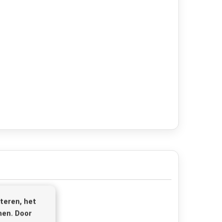
teren, het
nen. Door