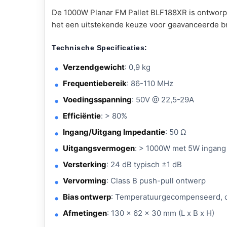
De 1000W Planar FM Pallet BLF188XR is ontworpe
het een uitstekende keuze voor geavanceerde b
Technische Specificaties:
Verzendgewicht
: 0,9 kg
Frequentiebereik
: 86-110 MHz
Voedingsspanning
: 50V @ 22,5-29A
Efficiëntie
: > 80%
Ingang/Uitgang Impedantie
: 50 Ω
Uitgangsvermogen
: > 1000W met 5W ingang
Versterking
: 24 dB typisch ±1 dB
Vervorming
: Class B push-pull ontwerp
Bias ontwerp
: Temperatuurgecompenseerd, 
Afmetingen
: 130 x 62 x 30 mm (L x B x H)