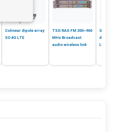
Colinear dipole array
TSG RAG FM 200~960
Sirio Colineaire
SO 4G LTE
MHz Broadcast
dipoolarray SO 4
audio wireless link
LTE