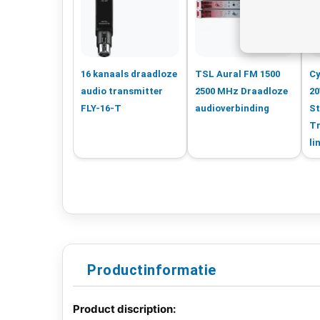
16 kanaals draadloze
TSL Aural FM 1500
Cy
audio transmitter
2500 MHz Draadloze
20
FLY-16-T
audioverbinding
St
Tr
li
Productinformatie
Product discription: