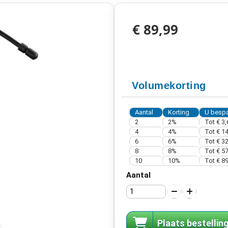
€ 89,99
Volumekorting
Aantal
Korting
U bespa
2
2%
Tot
€ 3,
4
4%
Tot
€ 14
6
6%
Tot
€ 32
8
8%
Tot
€ 57
10
10%
Tot
€ 89
Aantal
Plaats bestellin