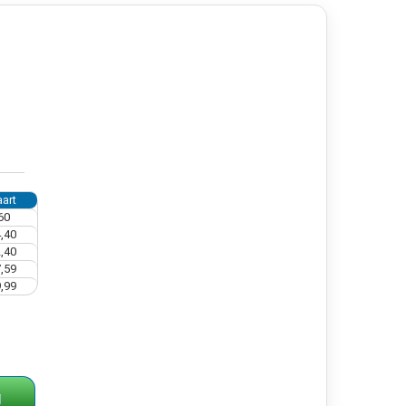
art
60
,40
,40
,59
,99
g