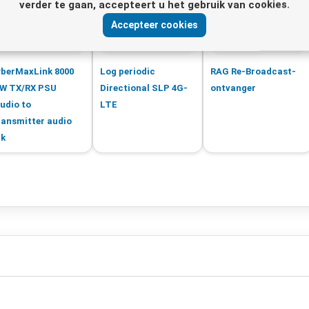
verder te gaan, accepteert u het gebruik van cookies.
Accepteer cookies
berMaxLink 8000
Log periodic
RAG Re-Broadcast-
W TX/RX PSU
Directional SLP 4G-
ontvanger
udio to
LTE
ansmitter audio
nk