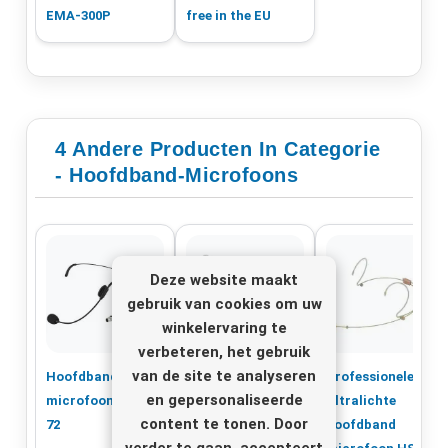
EMA-300P
free in the EU
4 Andere Producten In Categorie
- Hoofdband-Microfoons
Deze website maakt
gebruik van cookies om uw
winkelervaring te
verbeteren, het gebruik
van de site te analyseren
Hoofdband
Professionele
Professionele
en gepersonaliseerde
microfoon | HSE-
Ultralichte
Ultralichte
content te tonen. Door
72
hoofdband
hoofdband
verder te gaan, accepteert