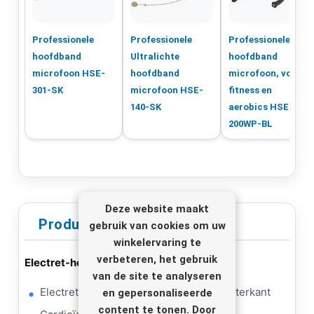
Professionele
Professionele
Professionele
hoofdband
Ultralichte
hoofdband
microfoon HSE-
hoofdband
microfoon, voor
301-SK
microfoon HSE-
fitness en
140-SK
aerobics HSE-
200WP-BL
Deze website maakt
Productinformatie
gebruik van cookies om uw
winkelervaring te
verbeteren, het gebruik
Electret-hoofdbandmicrofoon HSE-72
van de site te analyseren
Electret-microfooncartridge aan de achterkant
en gepersonaliseerde
content te tonen. Door