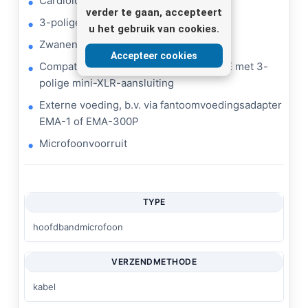
Cardioïde karakteristiek
verder te gaan, accepteert
3-polige mini-XLR-inline-aansluiting
u het gebruik van cookies.
Zwanenhals-patroonarm
Accepteer cookies
Compatibel met zakzenders TXS-...HSE met 3-
polige mini-XLR-aansluiting
Externe voeding, b.v. via fantoomvoedingsadapter
EMA-1 of EMA-300P
Microfoonvoorruit
TYPE
hoofdbandmicrofoon
VERZENDMETHODE
kabel