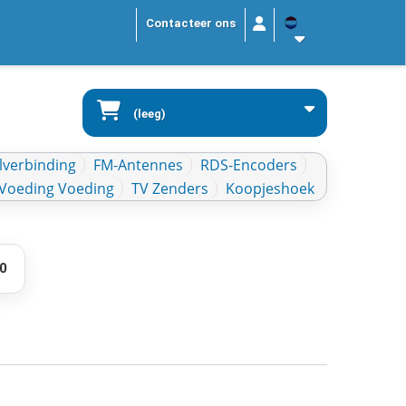
Contacteer ons
(leeg)
lverbinding
FM-Antennes
RDS-Encoders
Voeding Voeding
TV Zenders
Koopjeshoek
0