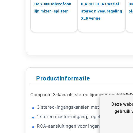
LMS-808 Microfoon
ILA-100-XLR Passief
D
lijn mixer- splitter
stereo niveauregeling
pl
XLR versie
Productinformatie
Compacte 3-kanaals stereo lijnmixer model MM
Deze webs
3 stereo-ingangskanalen met elk een niveaur
gebruik 
1 stereo master-uitgang, regelbaar
RCA-aansluitingen voor ingangskanalen en u