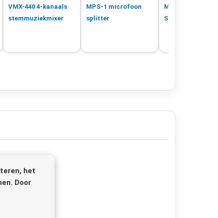
VMX-440 4-kanaals
MPS-1 microfoon
MMX-8 Microfoo
stemmuziekmixer
splitter
Stereo line Mixer
teren, het
nen. Door