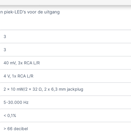
appelijke bediening
n piek-LED's voor de uitgang
3
3
40 mV, 3x RCA L/R
4 V, 1x RCA L/R
2 x 10 mW/2 x 32 Ω, 2 x 6,3 mm jackplug
5-30.000 Hz
< 0,1%
> 66 decibel