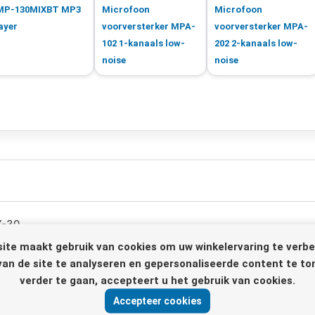
MP-130MIXBT MP3
Microfoon
Microfoon
ayer
voorversterker MPA-
voorversterker MPA-
102 1-kanaals low-
202 2-kanaals low-
noise
noise
X-30.
ite maakt gebruik van cookies om uw winkelervaring te verbe
egeling
van de site te analyseren en gepersonaliseerde content te to
verder te gaan, accepteert u het gebruik van cookies.
itgang
Accepteer cookies