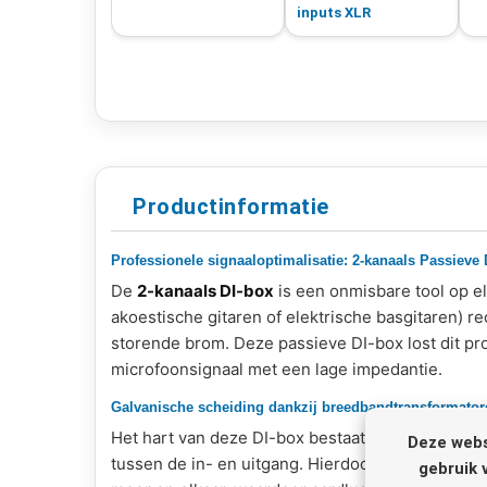
inputs XLR
Productinformatie
Professionele signaaloptimalisatie: 2-kanaals Passieve
De
2-kanaals DI-box
is een onmisbare tool op e
akoestische gitaren of elektrische basgitaren) re
storende brom. Deze passieve DI-box lost dit pr
microfoonsignaal met een lage impedantie.
Galvanische scheiding dankzij breedbandtransformator
Het hart van deze DI-box bestaat uit twee hoog
Deze webs
tussen de in- en uitgang. Hierdoor hebben elek
gebruik 