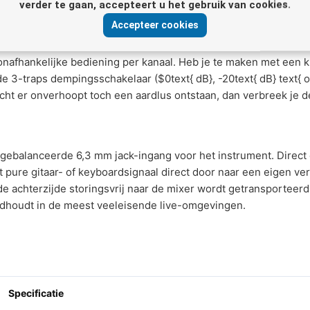
ende
$50text{ Hz}$
bromtoon tot het verleden behoren. Dankzij
verder te gaan, accepteert u het gebruik van cookies.
ke klankkarakter van je instrument volledig intact.
Accepteer cookies
 onafhankelijke bediening per kanaal. Heb je te maken met een k
de 3-traps dempingsschakelaar (
$0text{ dB}, -20text{ dB} text{ 
cht er onverhoopt toch een aardlus ontstaan, dan verbreek je 
ngebalanceerde 6,3 mm jack-ingang voor het instrument. Direct 
t pure gitaar- of keyboardsignaal direct door naar een eigen ve
e achterzijde storingsvrij naar de mixer wordt getransporteerd.
ndhoudt in de meest veeleisende live-omgevingen.
Specificatie