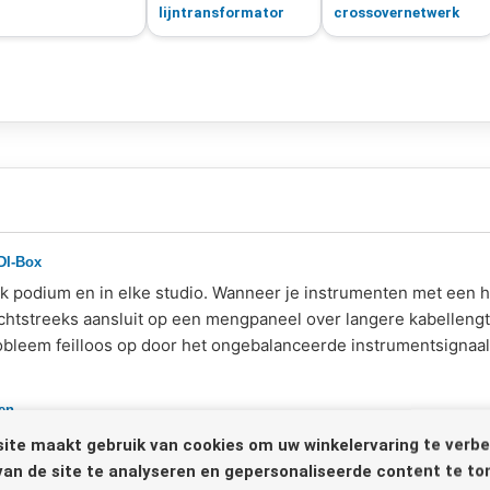
lijntransformator
crossovernetwerk
 DI-Box
lk podium en in elke studio. Wanneer je instrumenten met een 
chtstreeks aansluit op een mengpaneel over langere kabellengtes
obleem feilloos op door het ongebalanceerde instrumentsignaal
en
waardige breedband-balanceringstransformatoren. Deze zorgen 
ite maakt gebruik van cookies om uw winkelervaring te verbe
trische spanningsverschillen tussen bijvoorbeeld een gitaarve
van de site te analyseren en gepersonaliseerde content te to