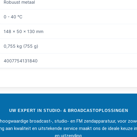
Robuust metaal
0 - 40 °C
148 x 50 x 130 mm
0,755 kg (755 g)
4007754131840
UW EXPERT IN STUDIO- & BROADCASTOPLOSSINGEN
j hoogwaardige broadcast-, studio- en FM zendapparatuur, voor zowe
ng aan kwaliteit en uitstekende service maakt ons de ideale keuze in
en uitzending.