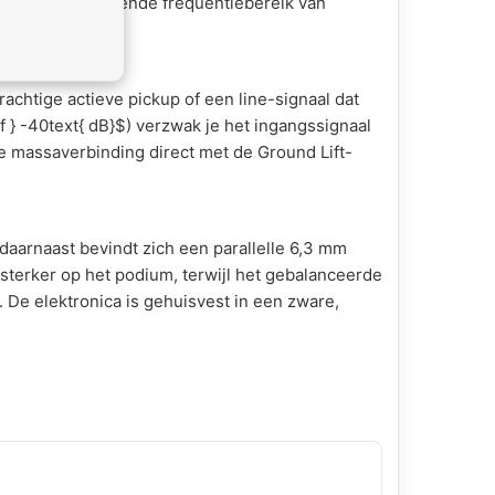
 het indrukwekkende frequentiebereik van
rachtige actieve pickup of een line-signaal dat
of } -40text{ dB}$
) verzwak je het ingangssignaal
de massaverbinding direct met de
Ground Lift
-
daarnaast bevindt zich een parallelle 6,3 mm
rsterker op het podium, terwijl het gebalanceerde
 De elektronica is gehuisvest in een zware,