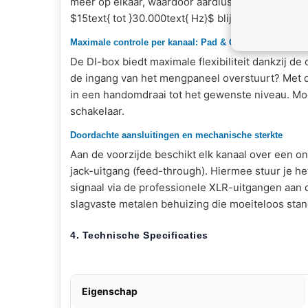
meer op elkaar, waardoor aardlussen en de bek
$15text{ tot }30.000text{ Hz}$
blijft het natuurlij
Maximale controle per kanaal: Pad & Ground Lift
De DI-box biedt maximale flexibiliteit dankzij de
de ingang van het mengpaneel overstuurt? Met 
in een handomdraai tot het gewenste niveau. Mo
schakelaar.
Doordachte aansluitingen en mechanische sterkte
Aan de voorzijde beschikt elk kanaal over een o
jack-uitgang (feed-through). Hiermee stuur je he
signaal via de professionele XLR-uitgangen aan d
slagvaste metalen behuizing die moeiteloos sta
4. Technische Specificaties
Eigenschap