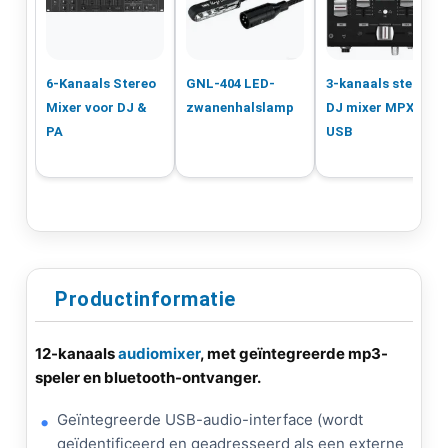
6-Kanaals Stereo
GNL-404 LED-
3-kanaals stereo
Mixer voor DJ &
zwanenhalslamp
DJ mixer MPX-20-
PA
USB
Productinformatie
12-kanaals
audiomixer
,
met geïntegreerde mp3-
speler en bluetooth-ontvanger.
Geïntegreerde USB-audio-interface (wordt
geïdentificeerd en geadresseerd als een externe