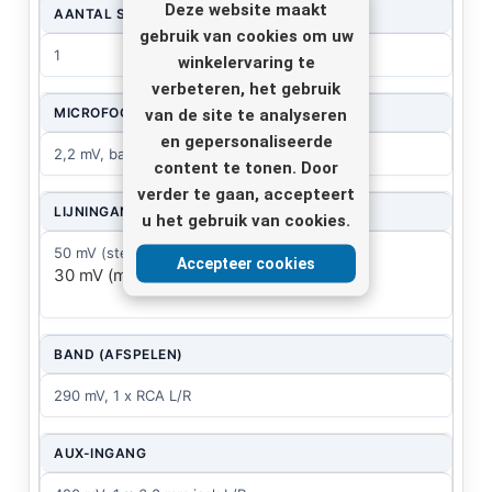
Deze website maakt
AANTAL STEREO
gebruik van cookies om uw
1
winkelervaring te
verbeteren, het gebruik
MICROFOONINGANG
van de site te analyseren
en gepersonaliseerde
2,2 mV, bal. 10 x XLR
content te tonen. Door
verder te gaan, accepteert
LIJNINGANG
u het gebruik van cookies.
50 mV (stereo), 1 x 6,3 mm jack L/R
Accepteer cookies
30 mV (mono), 10 x 6,3 mm jack
BAND (AFSPELEN)
290 mV, 1 x RCA L/R
AUX-INGANG