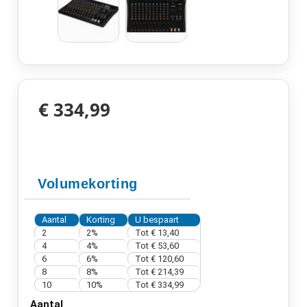
€ 334,99
Volumekorting
Aantal
Korting
U bespaart
2
2%
Tot
€ 13,40
4
4%
Tot
€ 53,60
6
6%
Tot
€ 120,60
8
8%
Tot
€ 214,39
10
10%
Tot
€ 334,99
Aantal