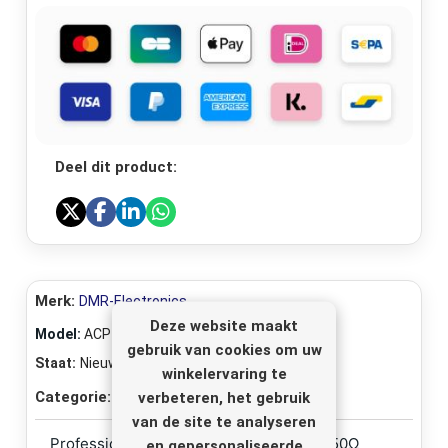
Deel dit product:
Merk:
DMR-Electronics
Deze website maakt
Model:
ACP-300/50
gebruik van cookies om uw
Staat:
Nieuw
winkelervaring te
Categorie:
verbeteren, het gebruik
RCA Kabels
van de site te analyseren
Professionele audioverbindingskabels, 50Ω
en gepersonaliseerde