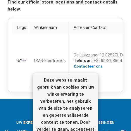
Find our official store locations and contact details
below.
Logo
Winkelnaam
Adres en Contact
De Lipizzaner 12
8252GL
Dron
DMR-Electronics
Telefoon:
+31653408864
Contacteer ons
Deze website maakt
gebruik van cookies om uw
winkelervaring te
verbeteren, het gebruik
van de site te analyseren
en gepersonaliseerde
content te tonen. Door
UW EXPERT IN STUDIO- & BROADCASTOPLOSSINGEN
verder te gaan, accepteert