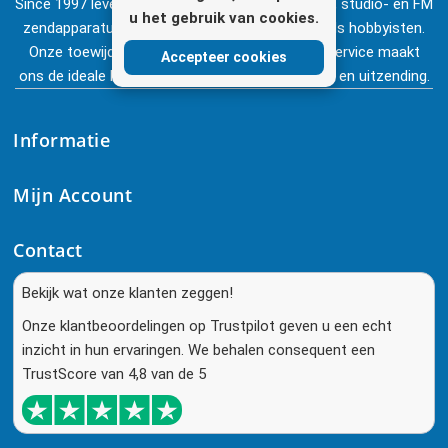
Since 1997 leveren wij hoogwaardige broadcast-, studio- en FM
u het gebruik van cookies.
zendapparatuur, voor zowel de professionals als hobbyisten.
Onze toewijding aan kwaliteit en uitstekende service maakt
Accepteer cookies
ons de ideale keuze in de wereld van elektronica en uitzending.
Informatie
Mijn Account
Contact
Bekijk wat onze klanten zeggen!
Onze klantbeoordelingen op Trustpilot geven u een echt
inzicht in hun ervaringen. We behalen consequent een
TrustScore van 4,8 van de 5