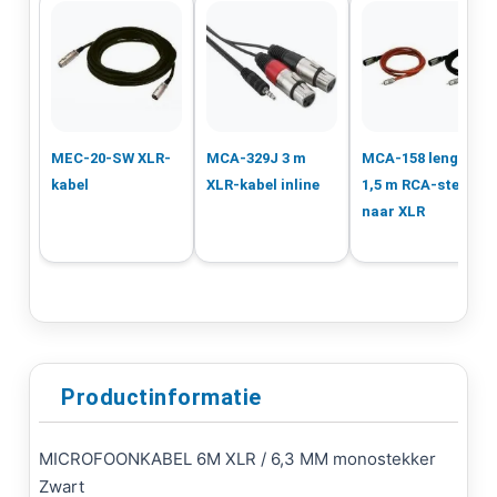
MEC-20-SW XLR-
MCA-329J 3 m
MCA-158 lengte:
kabel
XLR-kabel inline
1,5 m RCA-stekker
naar XLR
Productinformatie
MICROFOONKABEL 6M XLR / 6,3 MM monostekker
Zwart