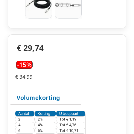
€ 29,74
-15%
€ 34,99
Volumekorting
Aantal
Korting
U bespaart
2
2%
Tot
€ 1,19
4
4%
Tot
€ 4,76
6
6%
Tot
€ 10,71