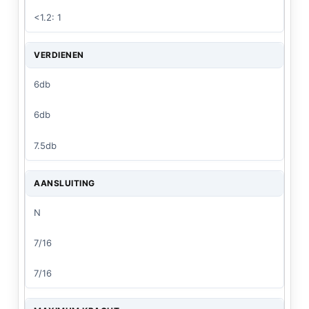
<1.2: 1
VERDIENEN
6db
6db
7.5db
AANSLUITING
N
7/16
7/16