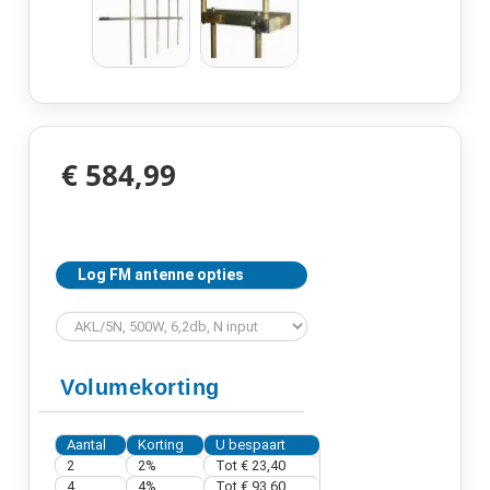
€ 584,99
Log FM antenne opties
Volumekorting
Aantal
Korting
U bespaart
2
2%
Tot € 23,40
4
4%
Tot € 93,60