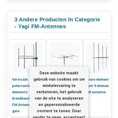
3 Andere Producten In Categorie
- Yagi FM-Antennes
Deze website maakt
gebruik van cookies om uw
Verticale
3-elements LPFM
spare elementen
winkelervaring te
polarisatie 3
YAGI FM-antenne
voor 5 elements
verbeteren, het gebruik
elements
FM antenne
van de site te analyseren
breedband Yagi
en gepersonaliseerde
FM Antennes 5dbd
content te tonen. Door
gain
verder te gaan, accepteert