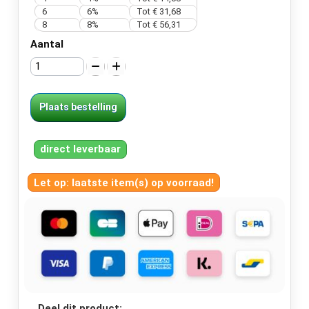
6
6%
Tot
€ 31,68
8
8%
Tot
€ 56,31
Aantal
Plaats bestelling
direct leverbaar
Let op: laatste item(s) op voorraad!
Deel dit product: