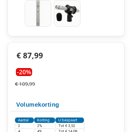
€ 87,99
-20%
€ 109,99
Volumekorting
Aantal
Korting
U bespaart
2
2%
Tot
€ 3,52
4
4%
Tot
€ 14,08