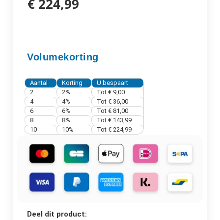
€ 224,99
Volumekorting
Aantal
Korting
U bespaart
2
2%
Tot
€ 9,00
4
4%
Tot
€ 36,00
6
6%
Tot
€ 81,00
8
8%
Tot
€ 143,99
10
10%
Tot
€ 224,99
Deel dit product: