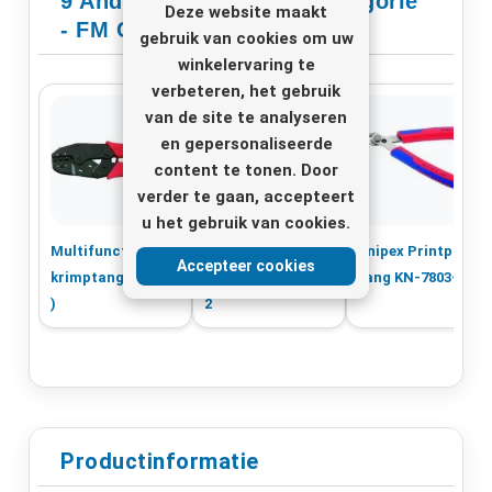
9 Andere Producten In Categorie
Deze website maakt
- FM Coaxtools
gebruik van cookies om uw
winkelervaring te
verbeteren, het gebruik
van de site te analyseren
en gepersonaliseerde
content te tonen. Door
verder te gaan, accepteert
u het gebruik van cookies.
Multifunctionele
Deluxe
Knipex Printplaat
Accepteer cookies
krimptang ( CT-30
gereedschapsset
tang KN-7803-125
)
2
Productinformatie