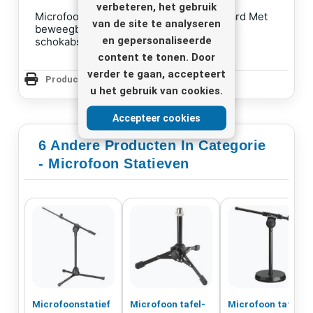
verbeteren, het gebruik
Microfoonstatief Microfoon vloerstandaard Met
van de site te analyseren
beweegbare verlengarm (72cm) en
en gepersonaliseerde
schokabsorberend vouwbare voet
content te tonen. Door
verder te gaan, accepteert
Productpagina Afdrukken
u het gebruik van cookies.
Accepteer cookies
6 Andere Producten In Categorie
- Microfoon Statieven
Microfoonstatief
Microfoon tafel-
Microfoon tafel-