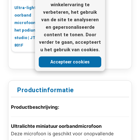
winkelervaring te
Ultra-light
Oorband
verbeteren, het gebruik
oorband
microfoon | HSE-
van de site te analyseren
microfoon voor
70A / SK
en gepersonaliseerde
het podium en
content te tonen. Door
studio | JTS CM-
verder te gaan, accepteert
801F
u het gebruik van cookies.
Accepteer cookies
Productinformatie
Productbeschrijving:
Ultralichte miniatuur oorbandmicrofoon
Deze microfoon is geschikt voor onopvallende