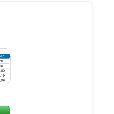
art
20
80
,80
,19
,99
g