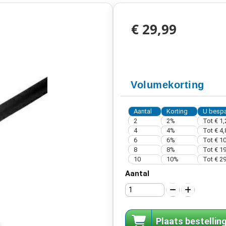
€ 29,99
Volumekorting
Aantal
Korting
U bespa
2
2%
Tot
€ 1,
4
4%
Tot
€ 4,
6
6%
Tot
€ 10
8
8%
Tot
€ 19
10
10%
Tot
€ 29
Aantal
Plaats bestellin