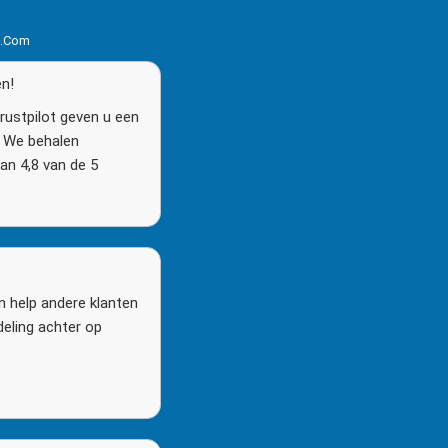
s.com
en!
rustpilot geven u een
n. We behalen
n 4,8 van de 5
n help andere klanten
deling achter op