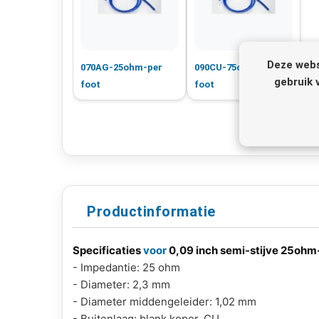
Deze webs
070AG-25ohm-per
090CU-75ohm per
gebruik 
foot
foot
Productinformatie
Specificaties
voor
0,09 inch semi-stijve 25ohm
- Impedantie: 25 ohm
- Diameter: 2,3 mm
- Diameter middengeleider: 1,02 mm
- Buitenlaag: blank koper, CU