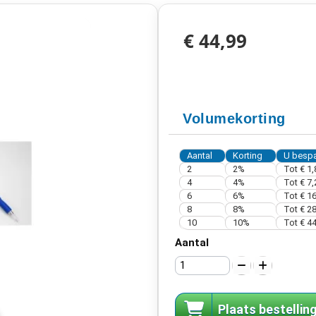
€ 44,99
Volumekorting
Aantal
Korting
U bespa
2
2%
Tot
€ 1,
4
4%
Tot
€ 7,
6
6%
Tot
€ 16
8
8%
Tot
€ 28
10
10%
Tot
€ 44
Aantal
Plaats bestellin