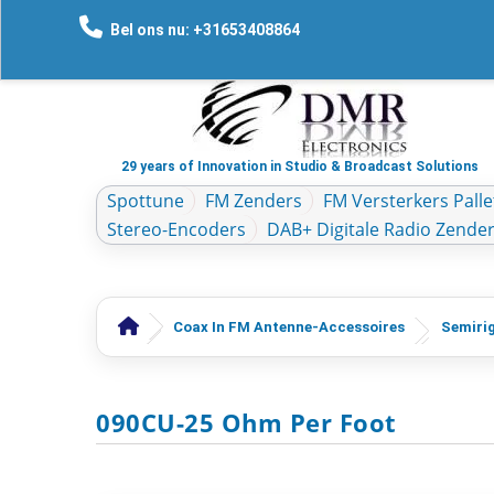
Bel ons nu: +31653408864
29 years of Innovation in Studio & Broadcast Solutions
Spottune
FM Zenders
FM Versterkers Palle
Stereo-Encoders
DAB+ Digitale Radio Zende
Coax In FM Antenne-Accessoires
Semirig
090CU-25 Ohm Per Foot