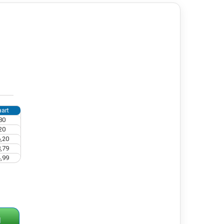
art
80
20
,20
,79
,99
g