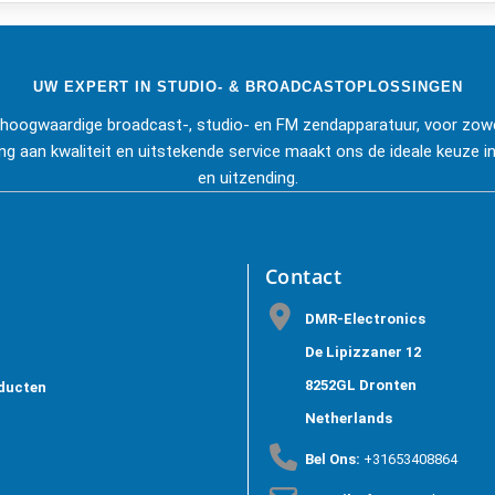
UW EXPERT IN STUDIO- & BROADCASTOPLOSSINGEN
j hoogwaardige broadcast-, studio- en FM zendapparatuur, voor zowe
ng aan kwaliteit en uitstekende service maakt ons de ideale keuze in
en uitzending.
Contact
DMR-Electronics
De Lipizzaner 12
8252GL Dronten
ducten
Netherlands
Bel Ons:
+31653408864