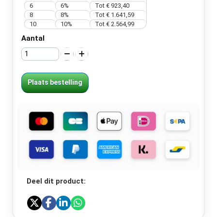
6
6%
Tot € 923,40
8
8%
Tot € 1.641,59
10
10%
Tot € 2.564,99
Aantal
Plaats bestelling
Deel dit product: