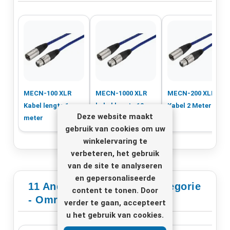
MECN-100 XLR
MECN-1000 XLR
MECN-200 XLR
Kabel lengte 1
kabel lengte 10
Kabel 2 Meter
Deze website maakt
meter
meter
gebruik van cookies om uw
winkelervaring te
verbeteren, het gebruik
van de site te analyseren
en gepersonaliseerde
11 Andere Producten In Categorie
content te tonen. Door
- Omroepmicrofoons
verder te gaan, accepteert
u het gebruik van cookies.