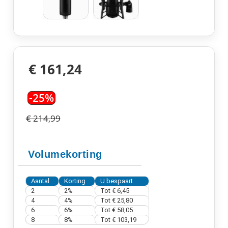
€ 161,24
-25%
€ 214,99
Volumekorting
Aantal
Korting
U bespaart
2
2%
Tot
€ 6,45
4
4%
Tot
€ 25,80
6
6%
Tot
€ 58,05
8
8%
Tot
€ 103,19