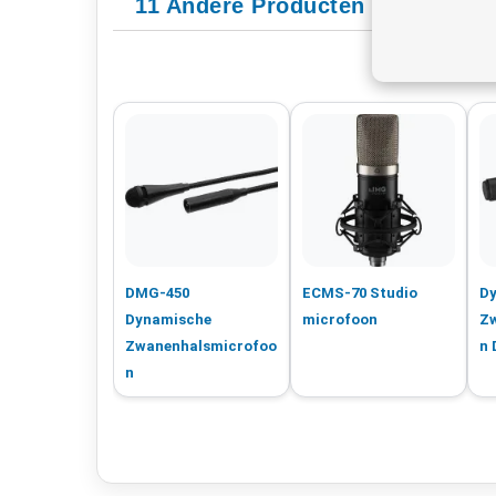
11 Andere Producten In Categor
DMG-450
ECMS-70 Studio
D
Dynamische
microfoon
Z
Zwanenhalsmicrofoo
n
n