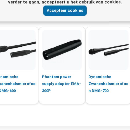
ie - Omroepmicrofoons
verder te gaan, accepteert u het gebruik van cookies.
Accepteer cookies
ynamische
Phantom power
Dynamische
wanenhalsmicrofoo
supply adapter EMA-
Zwanenhalsmicrofoo
 DMG-600
300P
n DMG-700