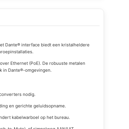
 Dante® interface biedt een kristalheldere
oepinstallaties.
over Ethernet (PoE). De robuuste metalen
uik in Dante®-omgevingen.
converters nodig.
uding en gerichte geluidsopname.
indert kabelwarboel op het bureau.
ush-to-Mute), of simpelweg AAN/UIT.