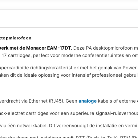
ktopmicrofoon
twerk met de Monacor EAM-17DT.
Deze PA desktopmicrofoon met
 17 cartridges, perfect voor moderne conferentieruimtes en omr
ercardioïde richtingskarakteristiek met het gemak van Power 
aken dit de ideale oplossing voor intensief professioneel gebr
verdracht via Ethernet (RJ45). Geen
analoge
kabels of externe 
ck-electret cartridges voor een superieure signaal-ruisverho
via één netwerkkabel. Dit vereenvoudigt de installatie en verm
che drukknop met instelbare modi: PTT (Push-to-Talk), PTM (P