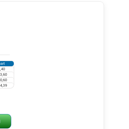
art
,40
3,60
0,60
4,39
g