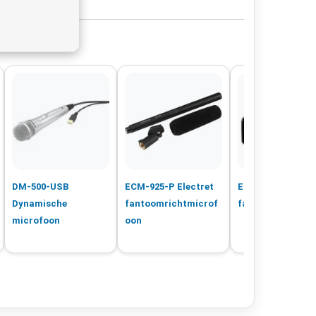
DM-500-USB
ECM-925-P Electret
EMA-3 48V
Dynamische
fantoomrichtmicrof
fantoomvoeding
microfoon
oon