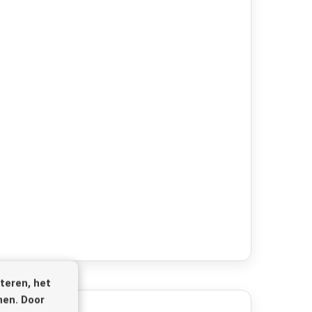
teren, het
nen. Door