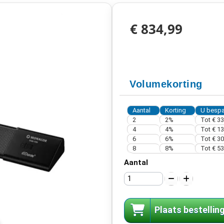
€ 834,99
Volumekorting
Aantal
Korting
U bespa
2
2%
Tot
€ 33
4
4%
Tot
€ 13
6
6%
Tot
€ 30
8
8%
Tot
€ 53
Aantal
Plaats bestellin