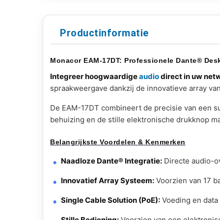
Productinformatie
Monacor EAM-17DT: Professionele Dante® Des
Integreer hoogwaardige
audio
direct in uw ne
spraakweergave dankzij de innovatieve array van
De EAM-17DT combineert de precisie van een sup
behuizing en de stille elektronische drukknop m
Belangrijkste Voordelen & Kenmerken
Naadloze Dante® Integratie:
Directe audio-o
Innovatief Array Systeem:
Voorzien van 17 ba
Single Cable Solution (PoE):
Voeding en data 
Stille Bediening:
Voorzien van een elektronis