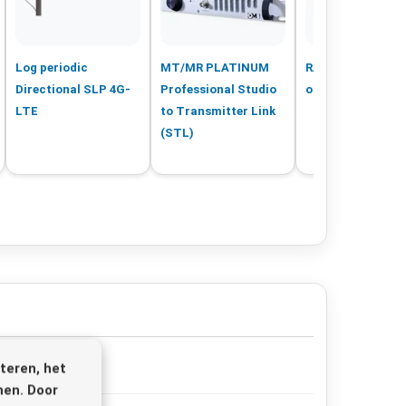
Log periodic
MT/MR PLATINUM
RAG Re-Broadcas
Directional SLP 4G-
Professional Studio
ontvanger
LTE
to Transmitter Link
(STL)
teren, het
nen. Door