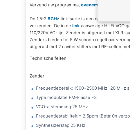
Verzend uw programma,
evenementen
, feesten
De 1,5-2,
5GHz
link-serie is een compleet syste
verzenden. De in de
link
aanwezige Hi-Fi VCO gar
110/220V AC-lijn. Zender is uitgerust met
XLR
-au
Zenders bieden tot 5 W schoon regelbaar verm
uitgerust met 2 caviteitsfilters met RF-cellen me
Technische feiten:
Zender:
Frequentiebereik: 1500~2500 MHz -20 MHz 
Type modulatie
FM
-klasse F3
VCO-afstemming 25 MHz
Frequentiestabiliteit ± 2,5ppm (Bettr 0n verz
Synthesizerstap 25 KHz