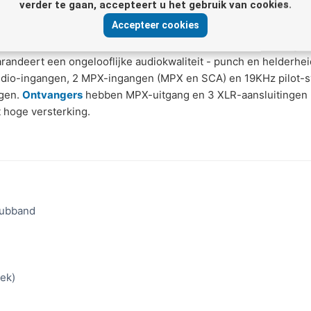
verder te gaan, accepteert u het gebruik van cookies.
 en nog veel meer met de nieuwe Suono TSL Aural
Accepteer cookies
em voor degenen die audio
van
de studio naar de op afstand ge
andeert een ongelooflijke audiokwaliteit - punch en helderhe
dio-ingangen, 2 MPX-ingangen (MPX en SCA) en 19KHz pilot-s
ogen.
Ontvangers
hebben MPX-uitgang en 3
XLR
-aansluitingen 
t hoge versterking.
subband
oek)