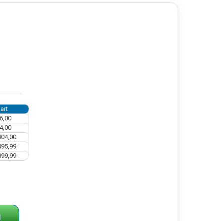
art
6,00
4,00
404,00
495,99
899,99
g