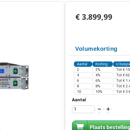
€ 3.899,99
Volumekorting
Aantal
Korting
U bespa
2
2%
Tot
€ 15
4
4%
Tot
€ 62
6
6%
Tot
€ 1.
8
8%
Tot
€ 2.
10
10%
Tot
€ 3.
Aantal
Plaats bestellin