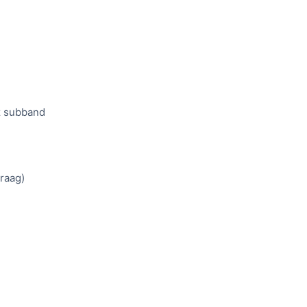
z subband
vraag)