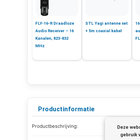
FLY-16-R Draadloze
STL Yagi antenne set
16
Audio Receiver – 16
+ 5m coaxial kabel
au
Kanalen, 823-832
FL
MHz
Productinformatie
Productbeschrijving:
Deze webs
gebruik 