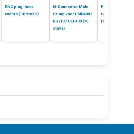
BNC plug, hoek
N-Connector Male
PL259 / UHF-Mal
rechts ( 10 stuks )
Crimp voor LMR400 /
twist-on voor A E
RG213 / CLF400 (10
(10 stuks)
stuks)