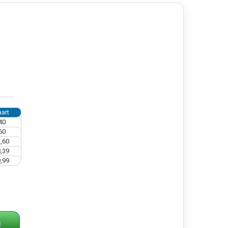
art
40
60
,60
,39
,99
g