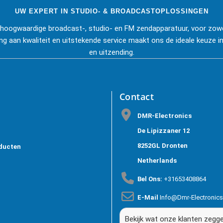
UW EXPERT IN STUDIO- & BROADCASTOPLOSSINGEN
j hoogwaardige broadcast-, studio- en FM zendapparatuur, voor zowe
ng aan kwaliteit en uitstekende service maakt ons de ideale keuze in
en uitzending.
Contact
DMR-Electronics
De Lipizzaner 12
8252GL Dronten
ducten
Netherlands
Bel Ons:
+31653408864
E-Mail
Info@dmr-Electronic
Bekijk wat onze klanten zegg