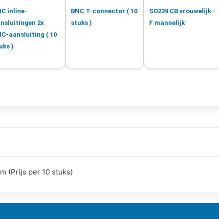
C inline-
BNC T-connector ( 10
SO239 CB vrouwelijk -
nsluitingen 2x
stuks )
F mannelijk
C-aansluiting ( 10
uks )
 (Prijs per 10 stuks)