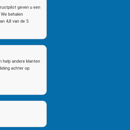
rustpilot geven u een
n. We behalen
n 4,8 van de 5
n help andere klanten
deling achter op