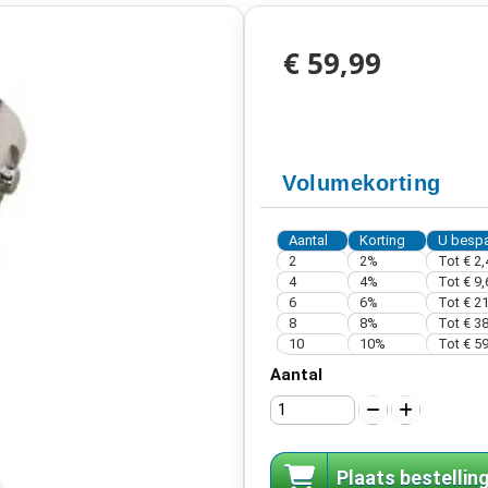
€ 59,99
Volumekorting
Aantal
Korting
U bespa
2
2%
Tot
€ 2,
4
4%
Tot
€ 9,
6
6%
Tot
€ 21
8
8%
Tot
€ 38
10
10%
Tot
€ 59
Aantal
Plaats bestellin