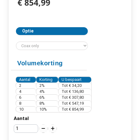
€ 854,99
Optie
Volumekorting
Aantal
Korting
U bespaart
2
2%
Tot € 34,20
4
4%
Tot € 136,80
6
6%
Tot € 307,80
8
8%
Tot € 547,19
10
10%
Tot € 854,99
Aantal