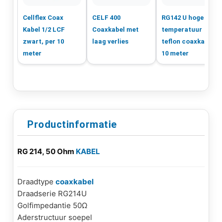
Cellflex Coax
CELF 400
RG142 U hoge
Kabel 1/2 LCF
Coaxkabel met
temperatuur
zwart, per 10
laag verlies
teflon coaxkabel,
meter
10 meter
Productinformatie
RG 214, 50 Ohm
KABEL
Draadtype
coaxkabel
Draadserie RG214U
Golfimpedantie 50Ω
Aderstructuur soepel