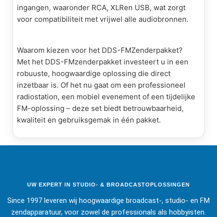
ingangen, waaronder RCA,
XLR
en USB, wat zorgt
voor compatibiliteit met vrijwel alle audiobronnen.
Waarom kiezen voor het DDS-
FM
Zenderpakket?
Met het DDS-
FM
zenderpakket investeert u in een
robuuste, hoogwaardige oplossing die direct
inzetbaar is. Of het nu gaat om een professioneel
radiostation, een mobiel evenement of een tijdelijke
FM
-oplossing – deze set biedt betrouwbaarheid,
kwaliteit en gebruiksgemak in één pakket.
UW EXPERT IN STUDIO- & BROADCASTOPLOSSINGEN
Since 1997 leveren wij hoogwaardige broadcast-, studio- en FM
zendapparatuur, voor zowel de professionals als hobbyisten.