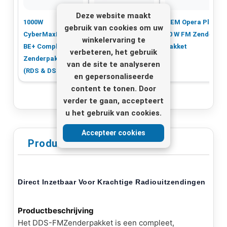
Deze website maakt
1000W
400W FM Zender
TEM Opera Plus
gebruik van cookies om uw
CyberMaxFM+
TX package -
10 W FM Zender
winkelervaring te
BE+ Compleet FM-
1000W GP antenne
pakket
verbeteren, het gebruik
Zenderpakket
van de site te analyseren
(RDS & DSP)
en gepersonaliseerde
content te tonen. Door
verder te gaan, accepteert
u het gebruik van cookies.
Accepteer cookies
Productinformatie
Direct Inzetbaar Voor Krachtige Radiouitzendingen
Productbeschrijving
Het DDS-
FM
Zenderpakket is een compleet,